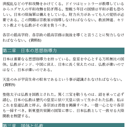
済撹乱などの平和攻勢をかけてくる。ドイツはヒットラーが教導している
からユダヤ人の平和攻勢を防ぎ得る。聖戦５年目の国情は平和が最も恐ろ
しい。日本の陸海軍は備えをしている。財力兵力があっても人の覚悟が必
要である。この問題は宗教家が指導しなければならない。教派神道、キリ
スト教よりも仏教がその責を負うべき。
各宗の最高学府、各宗政の最高宗務は銃後を導くと言うことに努力しなけ
ればならない。
(資料8)
第二章 日本の思想指導力
日本は重要なる思想指導力を持っている。皇室を中心とする万邦無比の国
体。仏教がインド、中国に衰え、日本に長く栄えたのは、仏教が偉いので
はなく、日本が偉いのである。
天皇のみが宇宙生命の根本であるという事が認識されなければならない。
(資料9)
聖徳太子は仏教を国教とされた。篤く三宝を敬うものは、詔を承って必ず
謹む。日本の仏教は歴代の皇室に依り天皇に依って生かされた仏教、私は
これを皇道仏教と呼ぶ。各宗派は君徳を掲揚すべき。一億一心となり各宗
も一掃すべき。新東亜共栄圏の国策に準じ、日本仏教として一致せる大陸
開教を熱望する。
第三章 国体と仏教