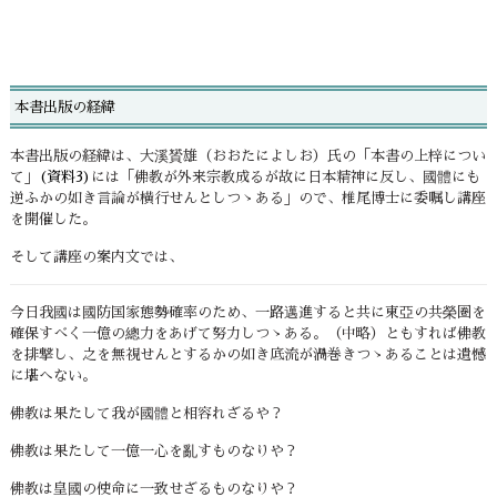
本書出版の経緯
本書出版の経緯は、大溪贇雄（おおたによしお）氏の「本書の上梓につい
て」
(資料3)
には「佛教が外来宗教成るが故に日本精神に反し、國體にも
逆ふかの如き言論が横行せんとしつゝある」ので、椎尾博士に委嘱し講座
を開催した。
そして講座の案内文では、
今日我國は國防国家態勢確率のため、一路邁進すると共に東亞の共榮圏を
確保すべく一億の總力をあげて努力しつゝある。（中略）ともすれば佛教
を排撃し、之を無視せんとするかの如き底流が渦巻きつゝあることは遺憾
に堪へない。
佛教は果たして我が國體と相容れざるや？
佛教は果たして一億一心を亂すものなりや？
佛教は皇國の使命に一致せざるものなりや？