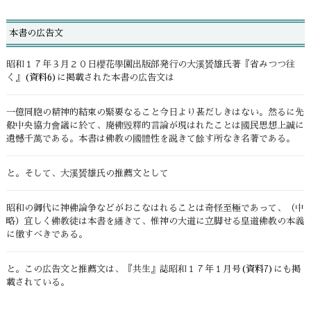
本書の広告文
昭和１７年３月２０日櫻花學園出版部発行の大溪贇雄氏著『省みつつ往
く』
(資料6)
に掲載された本書の広告文は
一億同胞の精神的結束の緊要なること今日より甚だしきはない。然るに先
般中央協力會議に於て、廃佛毀釋的言論が現はれたことは國民思想上誠に
遺憾千萬である。本書は佛教の國體性を説きて餘す所なき名著である。
と。そして、大溪贇雄氏の推薦文として
昭和の御代に神佛論争などがおこなはれることは奇怪至極であって、（中
略）宜しく佛教徒は本書を繙きて、惟神の大道に立脚せる皇道佛教の本義
に徹すべきである。
と。この広告文と推薦文は、『共生』誌昭和１７年１月号
(資料7)
にも掲
載されている。