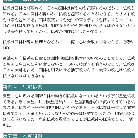
仏教は国体と相容れる。日本の国体は何ものも包容するのだから、仏教も
容れる。日本の国体が偉いから仏教を包容することができる。キリスト教
も回教も包容する。詔は教文よりも先生の言う事よりも何よりも正しい。
我が国体は如何なる思想、如何なるものも皆国体化せざればやまないとい
う調書を持っているから、仏教が国体に合したのである。
仏教は国体指導の原理となるから、一億一心に合致すべきである。
(資料
10)
憲法のいう信教の自由とは国体的生活を根本においてのことである。仏教
が努力し皇国の生命に合しないと、おいてけぼりを喰うのである。仏教は
日本の大部を占め、国体を明徴にせる活宗教であり、大陸の教化は仏教に
依らなければできない。
第四章 皇道仏教
天皇中心に現れる国家全体の動きが仏教になっているという事が皇道仏教
である。欽明天皇、用明天皇を始とし、皇室御歴代から流れてきている仏
教こそ、仏教の本当の精神を掴んだものである。日本仏教は一貫して戒方
仏教である。五戒というようなものが過去は形式であったが、明治以後に
は実質的になった。皇道仏教を翼賛することが仏教徒の任務である。
(資
料11)
第五章 本尊問題