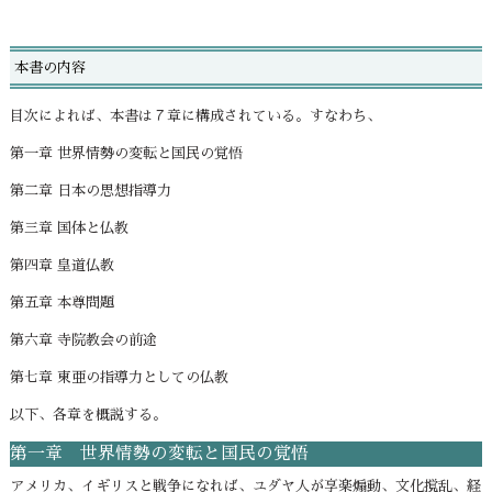
本書の内容
目次によれば、本書は７章に構成されている。すなわち、
第一章 世界情勢の変転と国民の覚悟
第二章 日本の思想指導力
第三章 国体と仏教
第四章 皇道仏教
第五章 本尊問題
第六章 寺院教会の前途
第七章 東亜の指導力としての仏教
以下、各章を概説する。
第一章 世界情勢の変転と国民の覚悟
アメリカ、イギリスと戦争になれば、ユダヤ人が享楽煽動、文化撹乱、経