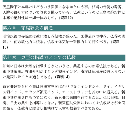
天皇陛下と本尊とはどういう関係になるかという事。相当の寺院の寿牌、
天牌の飾り方について写真を撮っている。仏教というのは天皇の絶対性と
本尊の絶対性は一如一体のもの。
(資料12)
第六章 寺院教会の前途
明治以後の寺院には教化権と葬祭権が残った。国葬公葬の神葬、仏葬の問
題。生前の教化力に依る。仏教全体更始一新協力して行くべき。
(資料
13)
第七章 東亜の指導力としての仏教
如何に日本は大陸を指導するかというと、共通するのは唯仏法である。新
東亜共栄圏。有田外相がオランダ領東インド、南洋は新秩序に這入らない
と発表したことは過ちである。
(資料14)
新東亜建設という事は日満支三国ばかりでなくインドシナ、タイ、イギリ
ス領インド、オランダ領東インド、オーストラリアも其の中に這入る。新
東亜共存圏を作るのではなく、新東亜共栄圏を育てること。私は日韓、日
満、日支の共生を指導してきた。新東亜共栄圏においては仏教だけが全面
に在る。仏教者は聯合し相扶けて人材を教養すべきである。