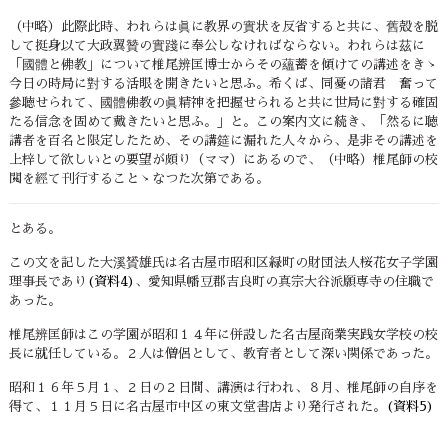
（中略）此際此時、われらは眞に教界の實状を反省すると共に、舊殻を脱
して挺身以て大政翼贊の實踐に奉公しなければならない。われらは茲に
「國體と佛教」について椎尾辨匡博士からその蘊蓄を傾けての講述をきゝ
今日の時局に對する活眼を開きたいと思ふ。希くば、同憂の諸君 奮って
參聴せられて、國體佛教の眞精神を把握せられると共に世局に對する確固
たる信念を固めて戴きたいと思ふ。」と。この案内文に続き、「然るに聴
講者を百名と限定したため、その講筵に漏れた人々から、是非その講述を
上梓して欲しいとの要望が頗り（ママ）にあるので、（中略）椎尾師の校
閲を經て刊行することゝなつた次第である。
とある。
この文を記した大溪贇雄氏は名古屋市昭和区緑町の財団法人桜花女子学園
理事長であり
(資料4)
、愛知県幡豆郡吉良町の真宗大谷派願専寺の住職で
あった。
椎尾辨匡師はこの学園が昭和１４年に併設した名古屋商業実践女学校の校
長に就任している。２人は僧侶として、教育者として深い関係であった。
昭和１６年５月１、２日の２日間、講演は行われ、８月、椎尾師の自序を
得て、１１月５日に名古屋市中区の東文堂書店より発行された。
(資料5)