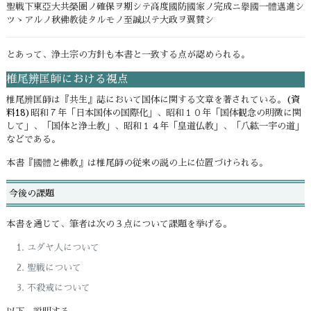
聖戦下東亞大共榮圏ノ確保ヲ期シテ高度國防國家ノ完成ニ擧國一體邁進シ
ツゝアルノ秋佛教徒タルモノ至誠以テ大政ヲ翼賛シ
とあって、浄土宗の方針も本書と一致する点が認められる。
椎尾辨匡師における視点
椎尾辨匡師は『共生』誌において国体に関する文章を著されている。
(資
料18)
昭和７年「日本国体の国際化」、昭和１０年「国体観念の明徴に関
して」、「国体と浄土教」、昭和１４年「皇道仏教」、「八紘一宇の道」
などである。
本書『國體と佛教』は椎尾師の従来の説の上に位置づけられる。
今後の課題
本書を通じて、筆者は次の３点について課題を挙げる。
ユダヤ人について
聖戦について
不殺戒について