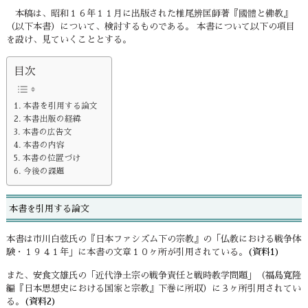
本稿は、昭和１６年１１月に出版された椎尾辨匡師著『國體と佛教』
（以下本書）について、検討するものである。 本書について以下の項目
を設け、見ていくこととする。
目次
本書を引用する論文
本書出版の経緯
本書の広告文
本書の内容
本書の位置づけ
今後の課題
本書を引用する論文
本書は市川白弦氏の『日本ファシズム下の宗教』の「仏教における戦争体
験・１９４１年」に本書の文章１０ヶ所が引用されている。
(資料1)
また、安食文雄氏の「近代浄土宗の戦争責任と戦時教学問題」（福島寛隆
編『日本思想史における国家と宗教』下巻に所収）に３ヶ所引用されてい
る。
(資料2)