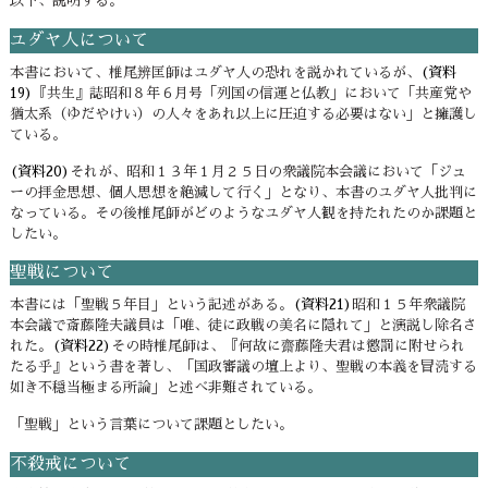
以下、説明する。
ユダヤ人について
本書において、椎尾辨匡師はユダヤ人の恐れを説かれているが、
(資料
19)
『共生』誌昭和８年６月号「列国の信運と仏教」において「共産党や
猶太系（ゆだやけい）の人々をあれ以上に圧迫する必要はない」と擁護し
ている。
(資料20)
それが、昭和１３年１月２５日の衆議院本会議において「ジュ
ーの拝金思想、個人思想を絶滅して行く」となり、本書のユダヤ人批判に
なっている。その後椎尾師がどのようなユダヤ人観を持たれたのか課題と
したい。
聖戦について
本書には「聖戦５年目」という記述がある。
(資料21)
昭和１５年衆議院
本会議で斎藤隆夫議員は「唯、徒に政戦の美名に隠れて」と演説し除名さ
れた。
(資料22)
その時椎尾師は、『何故に齋藤隆夫君は懲罰に附せられ
たる乎』という書を著し、「国政審議の壇上より、聖戦の本義を冒涜する
如き不穏当極まる所論」と述べ非難されている。
「聖戦」という言葉について課題としたい。
不殺戒について