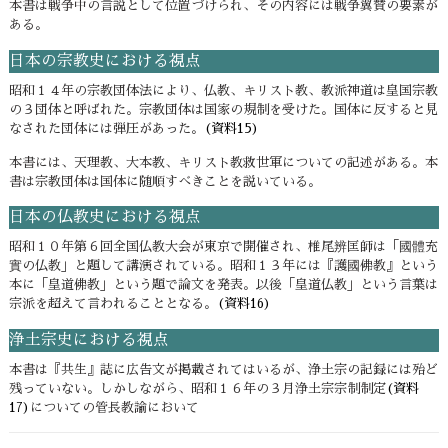
本書は戦争中の言説として位置づけられ、その内容には戦争翼賛の要素が
ある。
日本の宗教史における視点
昭和１４年の宗教団体法により、仏教、キリスト教、教派神道は皇国宗教
の３団体と呼ばれた。宗教団体は国家の規制を受けた。国体に反すると見
なされた団体には弾圧があった。
(資料15)
本書には、天理教、大本教、キリスト教救世軍についての記述がある。本
書は宗教団体は国体に随順すべきことを説いている。
日本の仏教史における視点
昭和１０年第６回全国仏教大会が東京で開催され、椎尾辨匡師は「國體充
實の仏教」と題して講演されている。昭和１３年には『護國佛教』という
本に「皇道佛教」という題で論文を発表。以後「皇道仏教」という言葉は
宗派を超えて言われることとなる。
(資料16)
浄土宗史における視点
本書は『共生』誌に広告文が掲載されてはいるが、浄土宗の記録には殆ど
残っていない。しかしながら、昭和１６年の３月浄土宗宗制制定
(資料
17)
についての管長教諭において