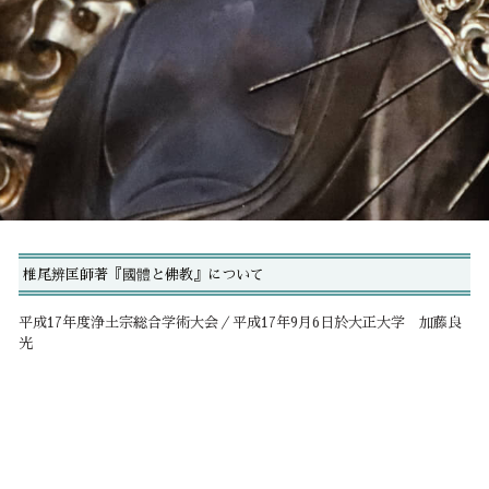
椎尾辨匡師著『國體と佛教』について
平成17年度浄土宗総合学術大会／平成17年9月6日於大正大学 加藤良
光