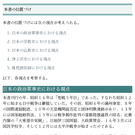
本書の位置づけ
本書の位置づけには次の視点が考えられる。
日本の政治軍事史における視点
日本の宗教史における視点
日本の仏教史における視点
浄土宗史における視点
椎尾辨匡師における視点
以下、各視点を考察する。
日本の政治軍事史における視点
本書刊行の年、昭和１６年は「聖戦５年目」であった。すなわち昭和１２
年に始まる日中戦争は継続していた。その前、昭和６年の満州事変、８年
の国際連盟脱退、１０年の天皇機関説否定と国体明徴運動があり、１３年
には国家総動員法、１５年には戦争製作批判の斎藤隆雄議員の除名、近衛
内閣の「大東亜共栄圏」、日独伊三国同盟、大政翼賛会、１６年３月には
国民学校令、そして１２月には太平洋戦争が始まったのである。