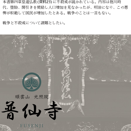
本書第四章皇道仏教
(資料23)
に不殺戒が説かれている。内容は徳川時
代、堕胎、間引きを奨励し人口増加を見なかったが、明治になり、この悪
弊が根絶して国民が増加したとある。戦争のことは一言もない。
戦争と不殺戒について課題としたい。