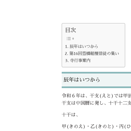
目次
辰年はいつから
第16回豊橋組檀信徒の集い
寺行事案内
辰年はいつから
令和６年は、干支(えと)では甲
干支は中国暦に発し、十干十二
十干は、
甲(きのえ)・乙(きのと)・丙(