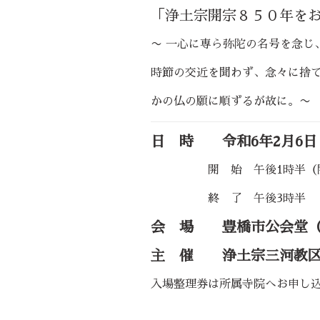
「浄土宗開宗８５０年を
〜 一心に専ら弥陀の名号を念じ
時節の交近を聞わず、念々に捨
かの仏の願に順ずるが故に。〜
日 時 令和6年2月6日
開 始 午後1時半（開
終 了 午後3時半
会 場 豊橋市公会堂（
主 催 浄土宗三河教区
入場整理券は所属寺院へお申し