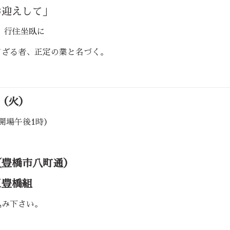
お迎えして」
、行住坐臥に
てざる者、正定の業と名づく。
（火）
場午後1時）
豊橋市八町通）
豊橋組
込み下さい。