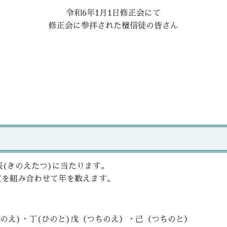
令和6年1月1日修正会にて
修正会に参拝された檀信徒の皆さん
辰(きのえたつ)に当たります。
支を組み合わせて年を数えます。
ひのえ)・丁(ひのと)戊（つちのえ）・己（つちのと）