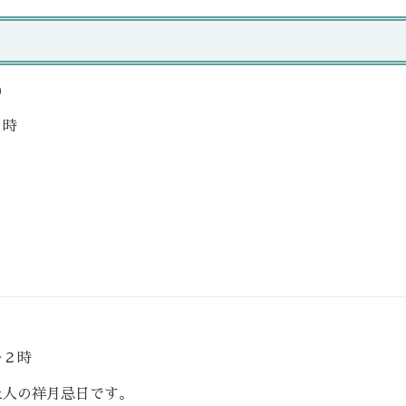
)
９時
２時
人の祥月忌日です。