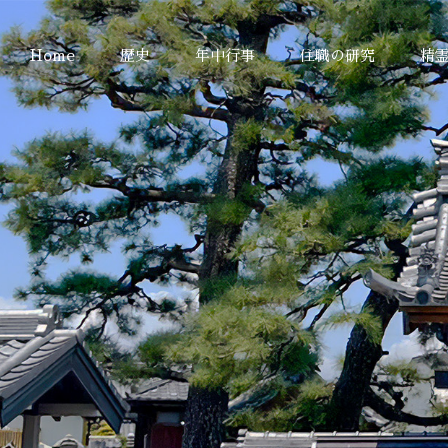
Home
歴史
年中行事
住職の研究
精