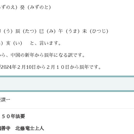
みずのえ）癸（みずのと）
卯（う）辰（たつ）巳（み）午（うま）未（ひつじ）
ぬ）亥（い） と、言います。
から、中国の新年から辰年になる訳です。
2024年２月10日から２月１０日から辰年です。
慶讃ー
８５０年法要
龍善寺 北條竜士上人