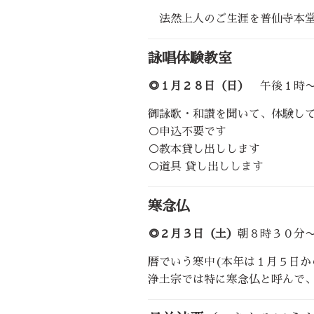
法然上人のご生涯を普仙寺本堂
詠唱体験教室
◎
１月２８日（日）
午後１時〜
御詠歌・和讃を聞いて、体験し
○申込不要です
○教本貸し出しします
○道具 貸し出しします
寒念仏
◎
２月３日（土）
朝８時３０分
暦でいう寒中(本年は１月５日か
浄土宗では特に寒念仏と呼んで