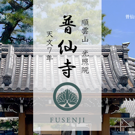
霊流し
普仙