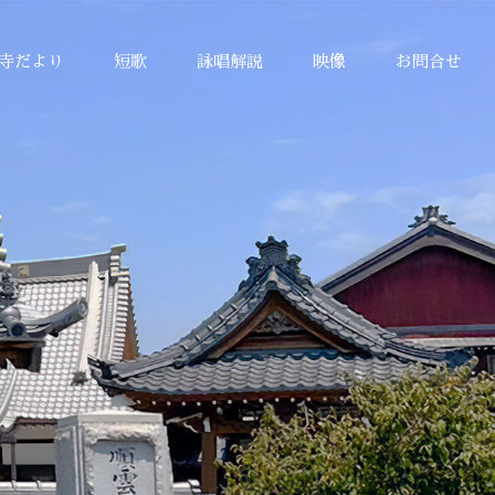
寺だより
短歌
詠唱解説
映像
お問合せ