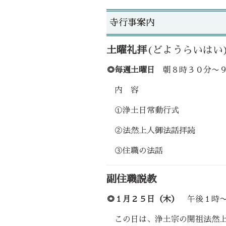
寺行事案内
土曜礼拝
(どようらいはい
◎
毎週土曜日
朝８時３０分〜
内 容
①浄土日常動行式
②法然上人御法話拝読
③住職の法話
副住職説教
◎
１月２５日（木）
午後１時〜
この日は、浄土宗の開祖法然上