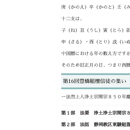
庚（かのえ）辛（かのと）壬（
十二支は、
子（ね）丑（うし）寅（とら）
申（さる）・酉（とり）戌（い
中国暦における年の数え方です
そのため旧正月の日、つまり西暦
第16回豊橋組檀信徒の集い
ー法然上人浄土宗開宗８５０年
第１部 法要 浄土浄土宗開宗
第２部 法話 静岡教区東駿組