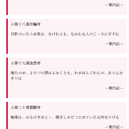
－案内記－
△第十八番
月輪寺
月影のいたらぬ里は、なけれとも、なかむる人のこゝろにぞすむ
－案内記－
△第十九番
法然寺
唯たのめ、よろづの罪はふかくとも、わがほんぐわんの、あらんか
ぎりは
－案内記－
△第二十番
誓願寺
極楽は、はるけきほとゝ、聞きしかどつとめていたる所なりける
－案内記－