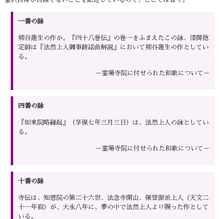
一番の詠
熊谷蓮生の作か。『四十八巻伝』の巻一をふまえたこの詠、漆間徳
定師は『法然上人御事蹟謡曲解説』において熊谷蓮生の作としてい
る。
－霊場寺院に付せられた和歌について－
四番の詠
『如来院略縁起』（享保七年三月三日）は、法然上人の詠としてい
る。
－霊場寺院に付せられた和歌について－
十番の詠
寺伝は、知恩院の第二十六世、法念寺開山、保誉源派上人（天文二
十一年寂）が、大永八年に、夢の中で法然上人より賜った作として
いる。