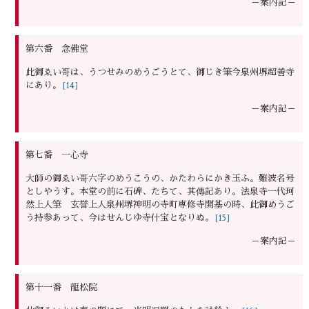
－案内記－
第六番 念佛堂
此御ゑい哥は、うつせみのめうごうとて、御じき筆今泉州堺超善寺
にあり。
[14]
－案内記－
第七番 一心寺
大師の御ゑい哥六字のめうこうの、かたわらにかき玉ふ。難波名号
としやうす。本堂の前に石碑、たちて、其傳記あり。法泉寺一代珂
然上人筆 玄誉上人泉州堺神明の寺町専修寺開基の時、此御めうご
う持参あって、今はせんじゆ寺什宝となりぬ。
[15]
－案内記－
第十一番 龍松院