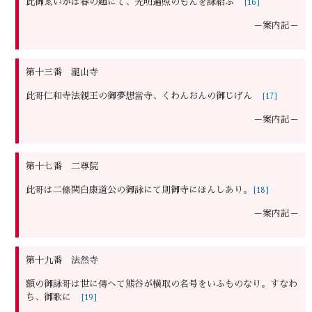
此御ゑいかは春の題にて、光明遍照のもんを詠給ふ
[16]
－案内記－
第十三番 瀧山寺
此哥仁和寺法親王の御夢想當寺、くわんおんの御じげん
[17]
－案内記－
第十七番 二尊院
此哥は二條関白康道公の御詠にて則御寺にほんしあり。
[18]
－案内記－
第十九番 法然寺
額の御詠哥は世に傳へて熊谷が横取の名号をいふものなり。すなわ
ち、御歌に
[19]