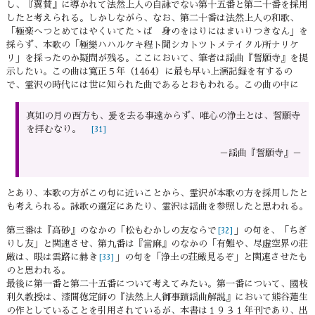
し、『翼賛』に導かれて法然上人の自詠でない第十五番と第二十番を採用
したと考えられる。しかしながら、なお、第二十番は法然上人の和歌、
「極楽へつとめてはやくいてたゝば 身のをはりにはまいりつきなん」を
採らず、本歌の「極樂ハハルケキ程ト聞シカトツトメテイタル所ナリケ
リ」を採ったのか疑問が残る。ここにおいて、筆者は謡曲『誓願寺』を提
示したい。この曲は寛正５年（1464）に最も早い上演記録を有するの
で、霊沢の時代には世に知られた曲であるとおもわれる。この曲の中に
真如の月の西方も、爰を去る事遠からず、唯心の浄土とは、誓願寺
を拝むなり。
[31]
－謡曲『誓願寺』－
とあり、本歌の方がこの句に近いことから、霊沢が本歌の方を採用したと
も考えられる。詠歌の選定にあたり、霊沢は謡曲を参照したと思われる。
第三番は『高砂』のなかの「松もむかしの友ならで
」の句を、「ちぎ
[32]
りし友」と関連させ、第九番は『當麻』のなかの「有難や、尽虚空界の荘
厳は、眼は雲路に赫き
」の句を「浄土の荘厳見るぞ」と関連させたも
[33]
のと思われる。
最後に第一番と第二十五番について考えてみたい。第一番について、國枝
利久教授は、漆間徳定師の『法然上人御事蹟謡曲解説』において熊谷蓮生
の作としていることを引用されているが、本書は１９３１年刊であり、出