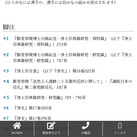
（ひらがなには漢字の、漢字には旧かなの読みが表示されます）
脚注
脚注
↑
1
『藤堂恭俊博士古稀記念・浄土宗典籍研究・資料篇』（以下『浄土
宗典籍研究・資料篇』）253頁
↑
2
『藤堂恭俊博士古稀記念・浄土宗典籍研究・研究篇』（以下『浄土
宗典籍研究・研究篇』）787頁
↑
3
『浄土宗全書』（以下『浄全』）第16巻222頁
↑
4
藤堂恭俊「法然上人遺跡二十五箇所巡拝に関して」・『講座日本の
巡礼』第二巻聖蹟巡礼・247頁
↑
5
『浄土宗典籍研究・研究編』789・790頁
↑
6
『浄全』第17巻200頁
↑
7
『浄全』第17巻296頁
↑
8
『昭和新修法然上人全集』1144頁
HOME
普仙寺だより
お電話
インスタ