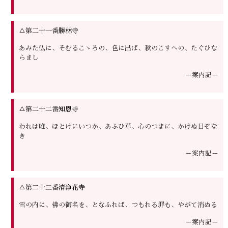
△第二十一番
勝林寺
あみた仏に、そむるこゝろの、色に出ば、秋のこすへの、たぐひな
らまし
－案内記－
△第二十二番
知恩寺
われは唯、ほとけにいつか、あふひ草、心のつまに、かけぬ日ぞな
き
－案内記－
△第二十三番
清浄花寺
雪の内に、佛の御名を、となふれば、つもれる罪も、やがて消ぬる
－案内記－