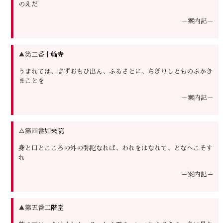
のえだ
－案内記－
▲第三番
十輪寺
うまれては、まずおもひ出ん、ふるさとに、ちぎりしとものふかき
まことを
－案内記－
△第四番
如来院
身と口とこころの外の弥陀なれば、われをはなれて、となへこそす
れ
－案内記－
▲第五番
二階堂