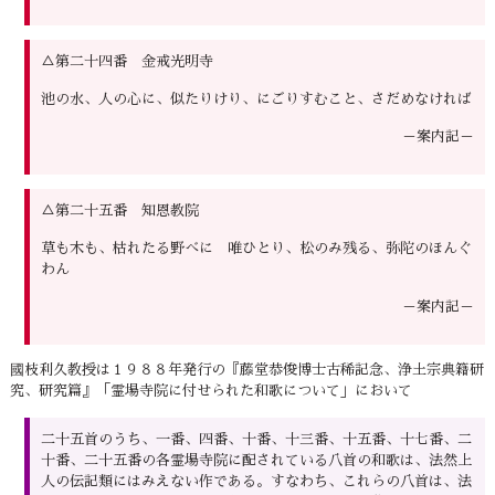
△第二十四番 金戒光明寺
池の水、人の心に、似たりけり、にごりすむこと、さだめなければ
－案内記－
△第二十五番 知恩教院
草も木も、枯れたる野べに 唯ひとり、松のみ残る、弥陀のほんぐ
わん
－案内記－
國枝利久教授は１９８８年発行の『藤堂恭俊博士古稀記念、浄土宗典籍研
究、研究篇』「霊場寺院に付せられた和歌について」において
二十五首のうち、一番、四番、十番、十三番、十五番、十七番、二
十番、二十五番の各霊場寺院に配されている八首の和歌は、法然上
人の伝記類にはみえない作である。すなわち、これらの八首は、法