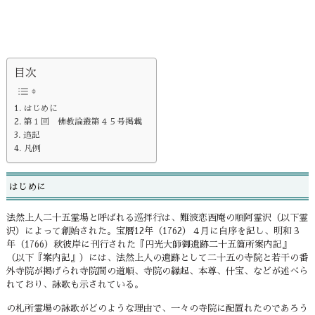
目次
はじめに
第１回 佛教論叢第４５号掲載
追記
凡例
はじめに
法然上人二十五霊場と呼ばれる巡拝行は、難波恋西庵の順阿霊沢（以下霊
沢）によって創始された。宝暦12年（1762）４月に自序を記し、明和３
年（1766）秋彼岸に刊行された『円光大師御遺跡二十五箇所案内記』
（以下『案内記』）には、法然上人の遺跡として二十五の寺院と若干の番
外寺院が掲げられ寺院間の道順、寺院の縁起、本尊、什宝、などが述べら
れており、詠歌も示されている。
の札所霊場の詠歌がどのような理由で、一々の寺院に配置れたのであろう