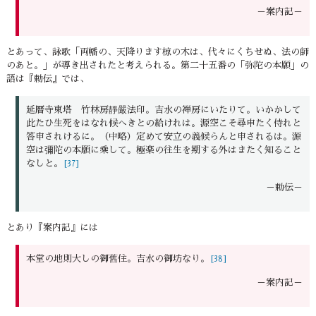
－案内記－
とあって、詠歌「両幡の、天降ります椋の木は、代々にくちせぬ、法の師
のあと。」が導き出されたと考えられる。第二十五番の「弥陀の本願」の
語は『勅伝』では、
延暦寺東塔 竹林房靜嚴法印。吉水の禅房にいたりて。いかかして
此たひ生死をはなれ候へきとの給けれは。源空こそ尋申たく侍れと
答申されけるに。（中略）定めて安立の義候らんと申されるは。源
空は彌陀の本願に乘して。極楽の往生を期する外はまたく知ること
なしと。
[37]
－勅伝－
とあり『案内記』には
本堂の地則大しの御舊住。吉水の御坊なり。
[38]
－案内記－