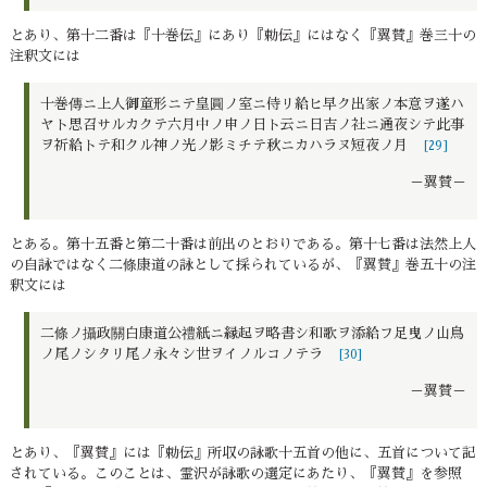
とあり、第十二番は『十巻伝』にあり『勅伝』にはなく『翼賛』巻三十の
注釈文には
十巻傳ニ上人御童形ニテ皇圓ノ室ニ侍リ給ヒ早ク出家ノ本意ヲ遂ハ
ヤト思召サルカクテ六月中ノ申ノ日ト云ニ日吉ノ社ニ通夜シテ此事
ヲ祈給トテ和クル神ノ光ノ影ミチテ秋ニカハラヌ短夜ノ月
[29]
－翼賛－
とある。第十五番と第二十番は前出のとおりである。第十七番は法然上人
の自詠ではなく二條康道の詠として採られているが、『翼賛』巻五十の注
釈文には
二條ノ攝政關白康道公禮紙ニ縁起ヲ略書シ和歌ヲ添給フ足曳ノ山鳥
ノ尾ノシタリ尾ノ永々シ世ヲイノルコノテラ
[30]
－翼賛－
とあり、『翼賛』には『勅伝』所収の詠歌十五首の他に、五首について記
されている。このことは、霊沢が詠歌の選定にあたり、『翼賛』を参照