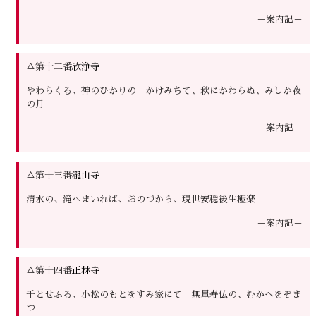
－案内記－
△第十二番
欣浄寺
やわらくる、神のひかりの かけみちて、秋にかわらぬ、みしか夜
の月
－案内記－
△第十三番
瀧山寺
清水の、滝へまいれば、おのづから、現世安穏後生極楽
－案内記－
△第十四番
正林寺
千とせふる、小松のもとをすみ家にて 無量寿仏の、むかへをぞま
つ