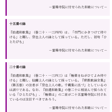
－霊場寺院に付せられた和歌について－
十五番の詠
『拾遺和歌集』（巻二十・一三四四）は、「市門にかきつけて侍り
ける」と題し、空也上人の詠として採っている。ただし、初句「ひ
とたびも」
－霊場寺院に付せられた和歌について－
二十番の詠
『拾遺和歌集』（巻二十・一三四三）は「極楽をねがひてよみ侍り
ける」と題し、仙慶上人の詠として採っている。『釈教歌詠全集』
（第五巻）の注者が「空也上人の歌。千載集に出づ」としているの
は誤りである。なお、『拾遺和歌集』の巻二十に相並んで採られて
いる「ひとたびも」、「極楽は」の二首が二十五霊場寺院に付され
ているのは注目すべきであろう。
－霊場寺院に付せられた和歌について－