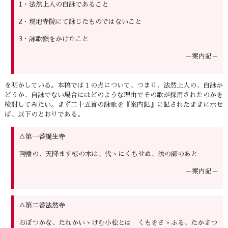
1・法然上人の自詠であること
2・現地寺院にて詠じたものではないこと
3・詠歌額をかけたこと
－案内記－
を明かしている。本稿では１の点について、つまり、法然上人の、自詠か
どうか、自詠でない場合にはどのような理由でその歌が採用されたのかを
検討してみたい。まず二十五首の詠歌を『案内記』に記されたままに示せ
ば、以下のとおりである。
△第一番
誕生寺
両幡の、天降ます椋の木は、代ゝにくちせぬ、法の師のあと
－案内記－
△第二番
法然寺
おぼつかな、たれかいゝけむ小松とは くもをさゝふる、たかまつ