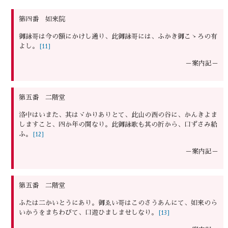
第四番 如来院
御詠哥は今の額にかけし通り、此御詠哥には、ふかき御こゝろの有
よし。
[11]
－案内記－
第五番 二階堂
洛中はいまた、其はゞかりありとて、此山の西の谷に、かんきよま
しますこと、四か年の間なり。此御詠歌も其の折から、口ずさみ給
ふ。
[12]
－案内記－
第五番 二階堂
ふたは二かいとうにあり。御ゑい哥はこのさうあんにて、如来のら
いかうをまちわびて、口遊ひましませしなり。
[13]