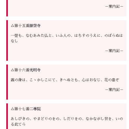
－案内記－
△第十五番
源空寺
一聲も、なむあみた仏と、いふ人の、はちすのうえに、のぼらぬは
なし
－案内記－
△第十六番
光明寺
露の身は、こゝかしこにて、きへぬとも、心はおなじ、花の臺ぞ
－案内記－
△第十七番
二尊院
あしびきの、やまどりのをの、しだりをの、なかながし世を、いの
る此てら