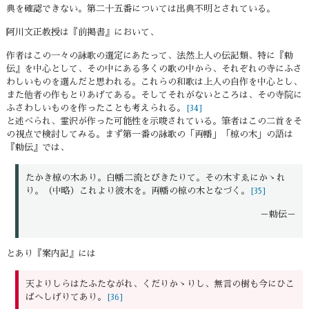
典を確認できない。第二十五番については出典不明とされている。
阿川文正教授は『前掲書』において、
作者はこの一々の詠歌の選定にあたって、法然上人の伝記類、特に『勅
伝』を中心として、その中にある多くの歌の中から、それぞれの寺にふさ
わしいものを選んだと思われる。これらの和歌は上人の自作を中心とし、
また他者の作もとりあげてある。そしてそれがないところは、その寺院に
ふさわしいものを作ったことも考えられる。
[34]
と述べられ、霊沢が作った可能性を示唆されている。筆者はこの二首をそ
の視点で検討してみる。まず第一番の詠歌の「両幡」「椋の木」の語は
『勅伝』では、
たかき椋の木あり。白幡二流とびきたりて。その木すゑにかゝれ
り。（中略）これより彼木を。両幡の椋の木となづく。
[35]
－勅伝－
とあり『案内記』には
天よりしらはたふたながれ、くだりかゝりし、無言の樹も今にひこ
ばへしげりてあり。
[36]