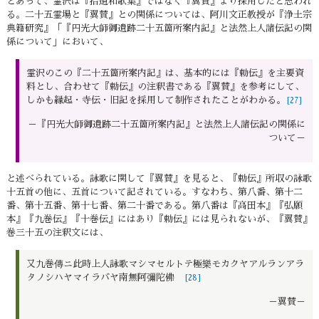
とあって、霊沢は『拾遺和歌集』ではなく『翼賛』より採用したと思われ
る。二十五霊場と『翼賛』との関係については、阿川文正教授が『浄土宗
典籍研究』「『円光大師御遺跡二十五箇所案内記』と法然上人諸伝記の関
係について」において、
霊沢のこの『二十五箇所案内記』は、基本的には『勅伝』を主要資
料とし、合わせて『勅伝』の注釈書である『翼賛』を参考にして、
しかも縁起・寺伝・旧記を採用して制作されたことがわかる。
[27]
－『円光大師御遺跡二十五箇所案内記』と法然上人諸伝記の関係に
ついて－
と述べられている。詠歌に関して『翼賛』を見ると、『勅伝』所収の詠歌
十五首の他に、五首について記されている。すなわち、第八番、第十二
番、第十五番、第十七番、第二十番である。第八番は『高田本』『弘願
本』『九巻伝』『十巻伝』にはあり『勅伝』には見られないが、『翼賛』
巻三十五の注釈文には、
又九巻傳ニ此時上人詠歌マシマセルトテ極樂モカクヤアルランアラ
タノシハヤマイラバヤ南無阿彌陀佛
[28]
－翼賛－