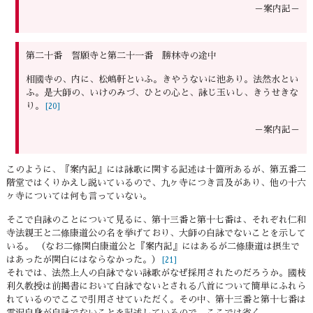
－案内記－
第二十番 誓願寺と第二十一番 勝林寺の途中
相國寺の、内に、松嶋軒といふ。きやうないに池あり。法然水とい
ふ。是大師の、いけのみづ、ひとの心と、詠じ玉いし、きうせきな
り。
[20]
－案内記－
このように、『案内記』には詠歌に関する記述は十箇所あるが、第五番二
階堂ではくりかえし説いているので、九ヶ寺につき言及があり、他の十六
ヶ寺については何も言っていない。
そこで自詠のことについて見るに、第十三番と第十七番は、それぞれ仁和
寺法親王と二條康道公の名を挙げており、大師の自詠でないことを示して
いる。 （なお二條関白康道公と『案内記』にはあるが二條康道は摂生で
はあったが関白にはならなかった。）
[21]
それでは、法然上人の自詠でない詠歌がなぜ採用されたのだろうか。國枝
利久教授は前掲書において自詠でないとされる八首について簡単にふれら
れているのでここで引用させていただく。その中、第十三番と第十七番は
霊沢自身が自詠でないことを記述しているので、ここでは省く。