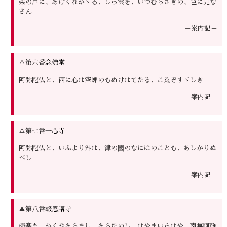
柴の戸に、あけくれかゝる、しら雲を、いつむらさきの、色に見な
さん
－案内記－
△第六番
念佛堂
阿弥陀仏と、西に心は空蝉のもぬけはてたる、こゑぞすゞしき
－案内記－
△第七番
一心寺
阿弥陀仏と、いふより外は、津の國のなにはのことも、あしかりぬ
べし
－案内記－
▲第八番
報恩講寺
極楽も、かくやあらまし、あらたのし、はやまいらはや、南無阿弥