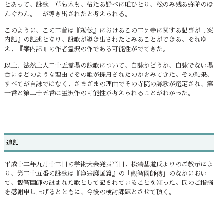
とあって、詠歌「草も木も、枯たる野べに唯ひとり、松のみ残る弥陀のほ
んぐわん。」が導き出されたと考えられる。
このように、この二首は『勅伝』におけるこの二ヶ寺に関する記事が『案
内記』の記述となり、詠歌が導き出されたとみることができる。それゆ
え、『案内記』の作者霊沢の作である可能性がでてきた。
以上、法然上人二十五霊場の詠歌について、自詠かどうか、自詠でない場
合にはどのような理由でその歌が採用されたのかをみてきた。その結果、
すべてが自詠ではなく、さまざまの理由でその寺院の詠歌が選定され、第
一番と第二十五番は霊沢作の可能性が考えられることがわかった。
追記
平成十二年九月十三日の学術大会発表当日、松濤基道氏よりのご教示によ
り、第二十五番の詠歌は『浄宗護国篇』の「觀智國師傳」のなかにおい
て、観智国師の詠まれた歌として記されていることを知った。氏のご指摘
を感謝申し上げるとともに、今後の検討課題とさせて頂く。