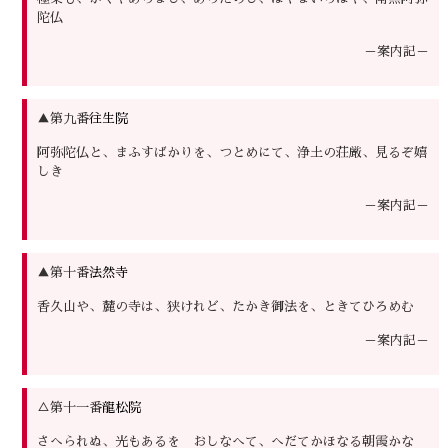
陀仏
－案内記－
▲第九番
往生院
阿弥陀仏と、まふすばかりを、つとめにて、浄土の荘厳、見るぞ嬉
しき
－案内記－
▲第十番
法然寺
香久山や、麓の寺は、狭けれど、たかき御法を、ときてひろめむ
－案内記－
△第十一番
龍松院
さへられぬ、光もあるを おしなへて、へだてかほなる朝霞かな