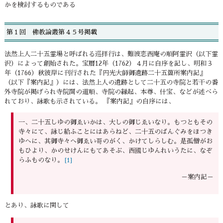
かを検討するものである
第１回 佛教論叢第４５号掲載
法然上人二十五霊場と呼ばれる巡拝行は、難波恋西庵の順阿霊沢（以下霊
沢）によって創始された。宝暦12年（1762）４月に自序を記し、明和３
年（1766）秋彼岸に刊行された『円光大師御遺跡二十五箇所案内記』
（以下『案内記』）には、法然上人の遺跡として二十五の寺院と若干の番
外寺院が掲げられ寺院間の道順、寺院の縁起、本尊、什宝、などが述べら
れており、詠歌も示されている。 『案内記』の自序には、
一、二十五しゆの御ゑいかは、大しの御じゑいなり。もつともその
寺々にて、詠じ給ふことにはあらねど、二十五のばんぐみをほつき
ゆへに、其御寺々へ御ゑい哥のがく、かけてしらしむ。是孤僧がお
もひより、かのせけんにもてあそぶ、西國じゆんれいうたに、なぞ
らふものなり。
[1]
－案内記－
とあり、詠歌に関して