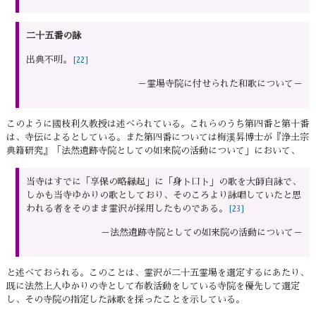
二十五番の詠
出典不明。
[22]
－霊場寺院に付せられた和歌について－
このように國枝利久教授は述べられている。これらのうち第四番と第十番
は、寺伝によるとしている。また第四番については梅溪昇博士が『浄土宗
典籍研究』「法然遺跡寺院としての如来院の活動について」において、
当寺はすでに「享保の略縁起」に「身ト口ト」の歌を大師自詠で、
しかも当寺ゆかりの歌としており、そのころより詠唱していたと思
われる者をそのまま霊沢が採用したものである。
[23]
－法然遺跡寺院としての如来院の活動について－
と述べておられる。このことは、霊沢が二十五霊場を選定するにあたり、
既に法然上人ゆかりの寺として布教活動をしている寺院を優先して選定
し、その寺院の指定した詠歌を採ったことを示している。