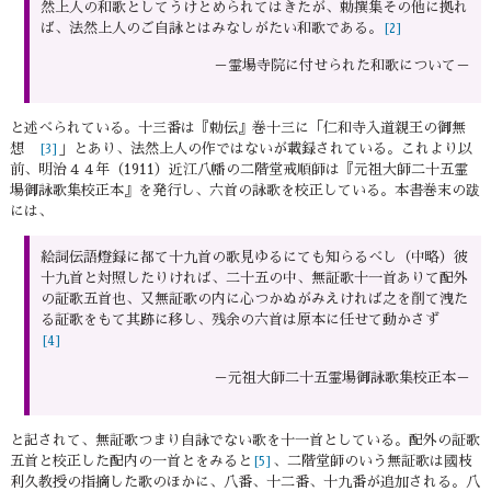
然上人の和歌としてうけとめられてはきたが、勅撰集その他に拠れ
ば、法然上人のご自詠とはみなしがたい和歌である。
[2]
－霊場寺院に付せられた和歌について－
と述べられている。十三番は『勅伝』巻十三に「仁和寺入道親王の御無
想
」とあり、法然上人の作ではないが載録されている。これより以
[3]
前、明治４４年（1911）近江八幡の二階堂戒順師は『元祖大師二十五霊
場御詠歌集校正本』を発行し、六首の詠歌を校正している。本書巻末の跋
には、
絵詞伝語燈録に都て十九首の歌見ゆるにても知らるべし（中略）彼
十九首と対照したりければ、二十五の中、無証歌十一首ありて配外
の証歌五首也、又無証歌の内に心つかぬがみえければ之を削て洩た
る証歌をもて其跡に移し、残余の六首は原本に任せて動かさず
[4]
－元祖大師二十五霊場御詠歌集校正本－
と記されて、無証歌つまり自詠でない歌を十一首としている。配外の証歌
五首と校正した配内の一首とをみると
、二階堂師のいう無証歌は國枝
[5]
利久教授の指摘した歌のほかに、八番、十二番、十九番が追加される。八