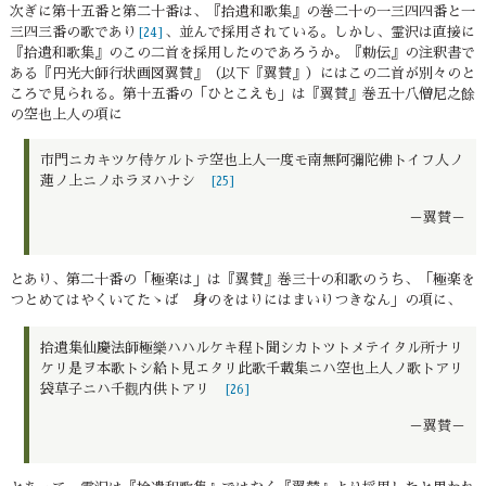
次ぎに第十五番と第二十番は、『拾遺和歌集』の巻二十の一三四四番と一
三四三番の歌であり
、並んで採用されている。しかし、霊沢は直接に
[24]
『拾遺和歌集』のこの二首を採用したのであろうか。『勅伝』の注釈書で
ある『円光大師行状画図翼賛』（以下『翼賛』）にはこの二首が別々のと
ころで見られる。第十五番の「ひとこえも」は『翼賛』巻五十八僧尼之餘
の空也上人の項に
市門ニカキツケ侍ケルトテ空也上人一度モ南無阿彌陀佛トイフ人ノ
蓮ノ上ニノホラヌハナシ
[25]
－翼賛－
とあり、第二十番の「極楽は」は『翼賛』巻三十の和歌のうち、「極楽を
つとめてはやくいてたゝば 身のをはりにはまいりつきなん」の項に、
拾遺集仙慶法師極樂ハハルケキ程ト聞シカトツトメテイタル所ナリ
ケリ是ヲ本歌トシ給ト見エタリ此歌千載集ニハ空也上人ノ歌トアリ
袋草子ニハ千觀内供トアリ
[26]
－翼賛－