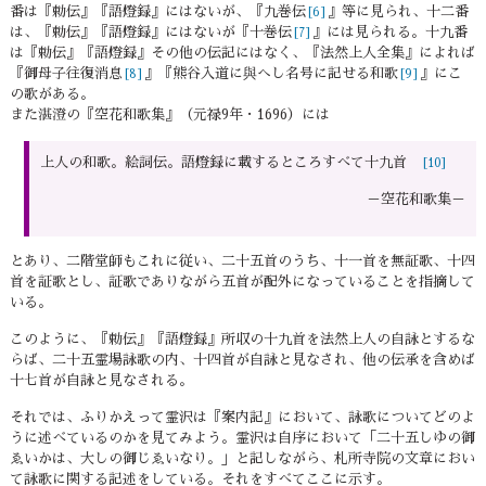
番は『勅伝』『語燈録』にはないが、『九巻伝
』等に見られ、十二番
[6]
は、『勅伝』『語燈録』にはないが『十巻伝
』には見られる。十九番
[7]
は『勅伝』『語燈録』その他の伝記にはなく、『法然上人全集』によれば
『御母子往復消息
』『熊谷入道に與へし名号に記せる和歌
』にこ
[8]
[9]
の歌がある。
また湛澄の『空花和歌集』（元禄9年・1696）には
上人の和歌。絵詞伝。語燈録に載するところすべて十九首
[10]
－空花和歌集－
とあり、二階堂師もこれに従い、二十五首のうち、十一首を無証歌、十四
首を証歌とし、証歌でありながら五首が配外になっていることを指摘して
いる。
このように、『勅伝』『語燈録』所収の十九首を法然上人の自詠とするな
らば、二十五霊場詠歌の内、十四首が自詠と見なされ、他の伝承を含めば
十七首が自詠と見なされる。
それでは、ふりかえって霊沢は『案内記』において、詠歌についてどのよ
うに述べているのかを見てみよう。霊沢は自序において「二十五しゆの御
ゑいかは、大しの御じゑいなり。」と記しながら、札所寺院の文章におい
て詠歌に関する記述をしている。それをすべてここに示す。